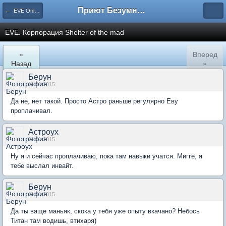
Приют Безумных
← EVE Online
EVE. Корпорация Shelter of the mad
«
Вперед
Назад
»
Берун
11.01.2015
Да не, нет такой. Просто Астро раньше регулярно Еву
проплачивал.
Астроух
11.01.2015
Ну я и сейчас проплачиваю, пока там навыки учатся. Мигге, я
тебе выслал инвайт.
Берун
11.01.2015
Да ты ваще маньяк, скока у тебя уже опыту вкачано? Небось
Титан там водишь, втихаря)