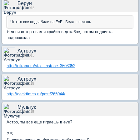
Берун
10.07.2015
Что-то все подзабили на EvE . Беда - печаль
Я лениво торговал и крабил в декабре, потом подписка
подорожала.
Астроух
16.10.2015
http://pikabu.ru/sto...thstone_3603052
Астроух
01.11.2015
http://geektimes.ru/post/265044/
Мультук
02.11.2015
Астро, ты все еще играешь в eve?
P.S.
Я просто спросил, без каких-либо планов ))