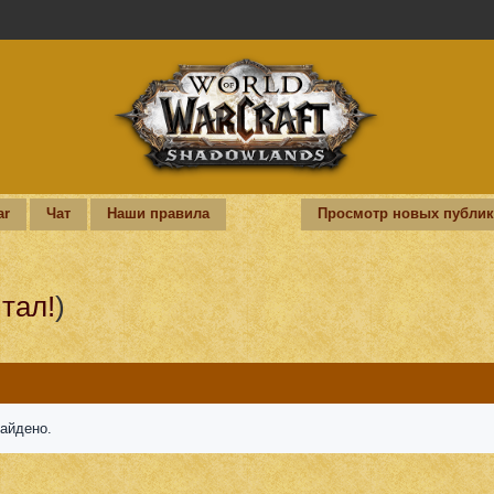
ar
Чат
Наши правила
Просмотр новых публи
тал!
)
найдено.