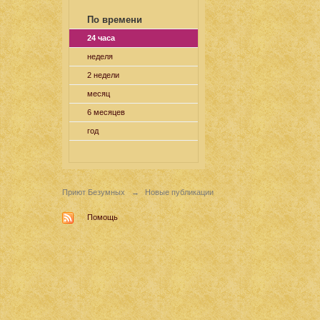
По времени
24 часа
неделя
2 недели
месяц
6 месяцев
год
Приют Безумных
→
Новые публикации
Помощь