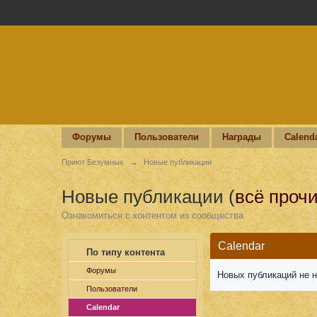
Форумы
Пользователи
Награды
Calend
Приют Безумных
→
Новые публикации
Новые публикации (
всё прочи
Ознакомиться с контентом из сообщества
Calendar
По типу контента
Форумы
Новых публикаций не 
Пользователи
Calendar