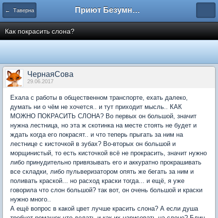
Приют Безумных
← Таверна
Как покрасить слона?
ЧернаяСова
29.06.2017
Ехала с работы в общественном транспорте, ехать далеко,
думать ни о чём не хочется.. и тут приходит мысль.. КАК
МОЖНО ПОКРАСИТЬ СЛОНА? Во первых он большой, значит
нужна лестница, но эта ж скотинка на месте стоять не будет и
ждать когда его покрасят.. и что теперь прыгать за ним на
лестнице с кисточкой в зубах? Во-вторых он большой и
морщинистый, то есть кисточкой всё не прокрасить, значит нужно
либо принудительно привязывать его и аккуратно прокрашивать
все складки, либо пульверизатором опять же бегать за ним и
поливать краской... но расход краски тогда... и ещё, я уже
говорила что слон большой? так вот, он очень большой и краски
нужно много..
А ещё вопрос в какой цвет лучше красить слона? А если душа
требует ромашек что делать и как их нарисовать на слоне? Блин,