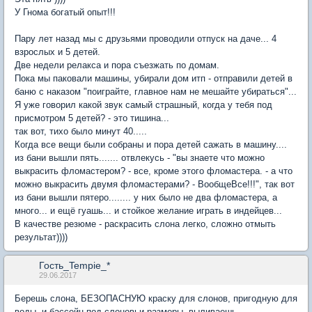
У Гнома богатый опыт!!!
Пару лет назад мы с друзьями проводили отпуск на даче... 4
взрослых и 5 детей.
Две недели релакса и пора съезжать по домам.
Пока мы паковали машины, убирали дом итп - отправили детей в
баню с наказом "поиграйте, главное нам не мешайте убираться"...
Я уже говорил какой звук самый страшный, когда у тебя под
присмотром 5 детей? - это тишина...
так вот, тихо было минут 40.....
Когда все вещи были собраны и пора детей сажать в машину....
из бани вышли пять....... отвлекусь - "вы знаете что можно
выкрасить фломастером? - все, кроме этого фломастера. - а что
можно выкрасить двумя фломастерами? - ВообщеВсе!!!", так вот
из бани вышли пятеро........ у них было не два фломастера, а
много... и ещё гуашь... и стойкое желание играть в индейцев...
В качестве резюме - раскрасить слона легко, сложно отмыть
результат))))
Гость_Tempie_*
29.06.2017
Берешь слона, БЕЗОПАСНУЮ краску для слонов, пригодную для
воды, и бассейн под слоновьи размеры. выливаешь