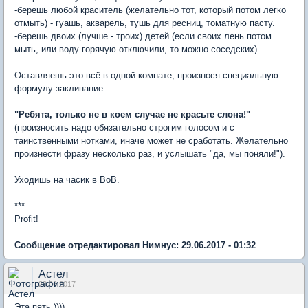
-берешь любой краситель (желательно тот, который потом легко
отмыть) - гуашь, акварель, тушь для ресниц, томатную пасту.
-берешь двоих (лучше - троих) детей (если своих лень потом
мыть, или воду горячую отключили, то можно соседских).
Оставляешь это всё в одной комнате, произнося специальную
формулу-заклинание:
"Ребята, только не в коем случае не красьте слона!"
(произносить надо обязательно строгим голосом и с
таинственными нотками, иначе может не сработать. Желательно
произнести фразу несколько раз, и услышать "да, мы поняли!").
Уходишь на часик в ВоВ.
***
Profit!
Сообщение отредактировал Нимнус: 29.06.2017 - 01:32
Астел
29.06.2017
Эта пять ))))