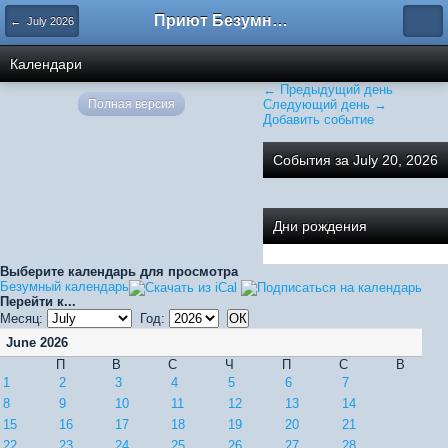
Приют Безумных
← July 2026
Календари
← Предыдущий день
Полная версия
Следующий день →
Добавить событие
События за July 20, 2026
Дни рождения
Выберите календарь для просмотра
Безумный календарь
Перейти к...
Месяц:
Год:
June 2026
П
В
С
Ч
П
С
В
1
2
3
4
5
6
7
8
9
10
11
12
13
14
15
16
17
18
19
20
21
22
23
24
25
26
27
28