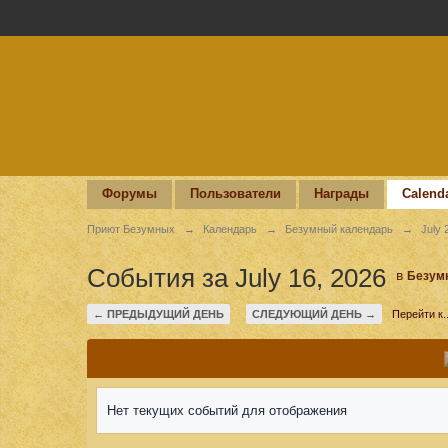
Форумы
Пользователи
Награды
Calend
Приют Безумных
→
Календарь
→
Безумный календарь
→
July 
События за July 16, 2026
в
Безум
← ПРЕДЫДУЩИЙ ДЕНЬ
СЛЕДУЮЩИЙ ДЕНЬ →
Перейти к..
Нет текущих событий для отображения