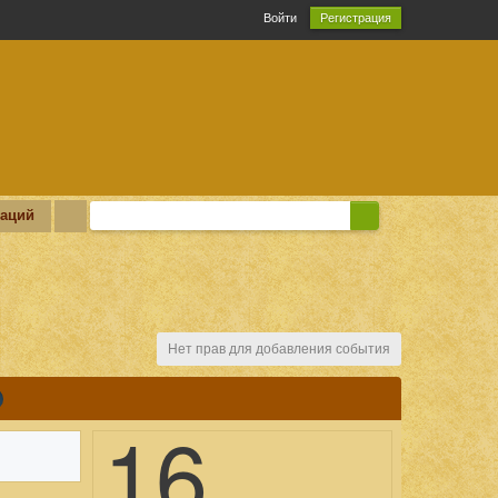
Войти
Регистрация
каций
Нет прав для добавления события
16