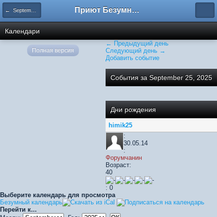
Приют Безумных
← September 2025
Календари
← Предыдущий день
Полная версия
Следующий день →
Добавить событие
События за September 25, 2025
Дни рождения
himik25
:
30.05.14
:
Форумчанин
Возраст:
40
: 0
Выберите календарь для просмотра
Безумный календарь
Перейти к...