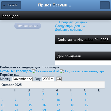
Приют Безумных
← November 2025
Календари
← Предыдущий день
Полная версия
Следующий день →
Добавить событие
События за November 04, 2025
Дни рождения
Выберите календарь для просмотра
Безумный календарь
Перейти к...
Месяц:
Год:
October 2025
П
В
С
Ч
П
С
В
1
2
3
4
5
6
7
8
9
10
11
12
13
14
15
16
17
18
19
20
21
22
23
24
25
26