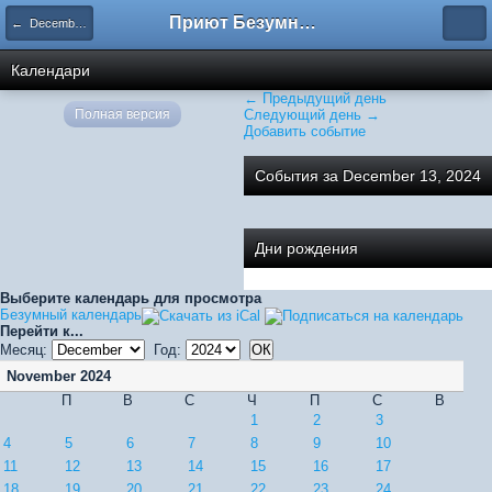
Приют Безумных
← December 2024
Календари
← Предыдущий день
Полная версия
Следующий день →
Добавить событие
События за December 13, 2024
Дни рождения
Выберите календарь для просмотра
Безумный календарь
Перейти к...
Месяц:
Год:
November 2024
П
В
С
Ч
П
С
В
1
2
3
4
5
6
7
8
9
10
11
12
13
14
15
16
17
18
19
20
21
22
23
24