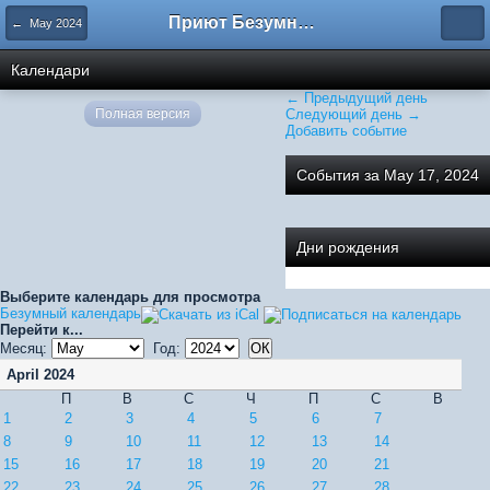
Приют Безумных
← May 2024
Календари
← Предыдущий день
Полная версия
Следующий день →
Добавить событие
События за May 17, 2024
Дни рождения
Выберите календарь для просмотра
Безумный календарь
Перейти к...
Месяц:
Год:
April 2024
П
В
С
Ч
П
С
В
1
2
3
4
5
6
7
8
9
10
11
12
13
14
15
16
17
18
19
20
21
22
23
24
25
26
27
28