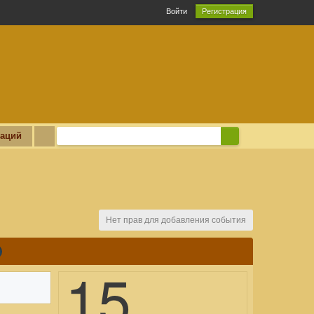
Войти
Регистрация
каций
Нет прав для добавления события
15