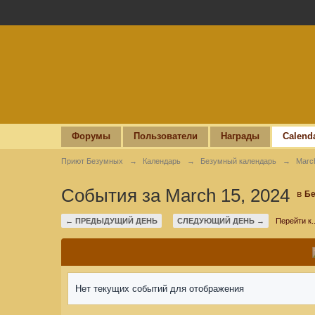
Форумы
Пользователи
Награды
Calend
Приют Безумных
→
Календарь
→
Безумный календарь
→
Marc
События за March 15, 2024
в
Бе
← ПРЕДЫДУЩИЙ ДЕНЬ
СЛЕДУЮЩИЙ ДЕНЬ →
Перейти к..
Нет текущих событий для отображения