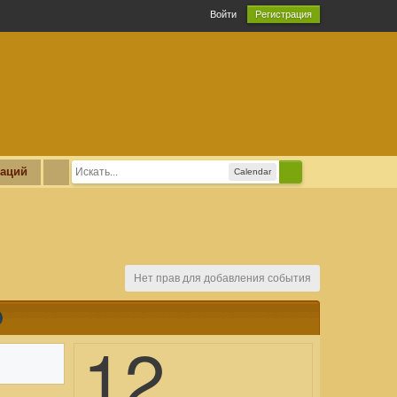
Войти
Регистрация
каций
Calendar
Нет прав для добавления события
12