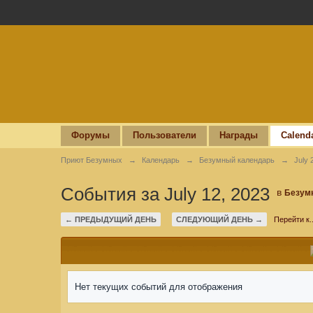
Форумы
Пользователи
Награды
Calend
Приют Безумных
→
Календарь
→
Безумный календарь
→
July 
События за July 12, 2023
в
Безум
← ПРЕДЫДУЩИЙ ДЕНЬ
СЛЕДУЮЩИЙ ДЕНЬ →
Перейти к..
Нет текущих событий для отображения