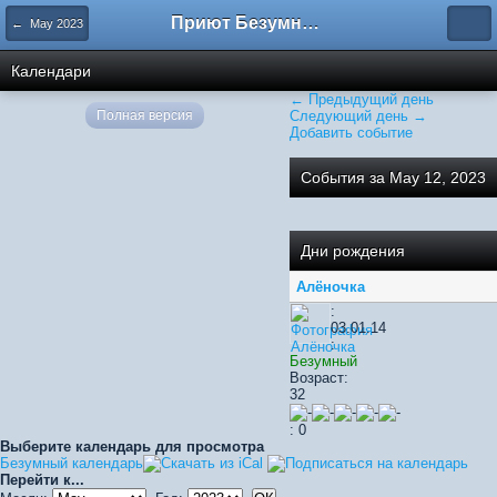
Приют Безумных
← May 2023
Календари
← Предыдущий день
Полная версия
Следующий день →
Добавить событие
События за May 12, 2023
Дни рождения
Алёночка
:
03.01.14
:
Безумный
Возраст:
32
: 0
Выберите календарь для просмотра
Безумный календарь
Перейти к...