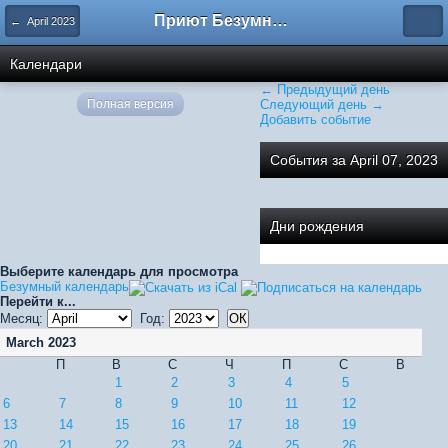
Приют Безумных
← April 2023
Календари
← Предыдущий день
Полная версия
Следующий день →
Добавить событие
События за April 07, 2023
Дни рождения
Выберите календарь для просмотра
Безумный календарь
Перейти к...
Месяц:
Год:
March 2023
П
В
С
Ч
П
С
В
1
2
3
4
5
6
7
8
9
10
11
12
13
14
15
16
17
18
19
20
21
22
23
24
25
26