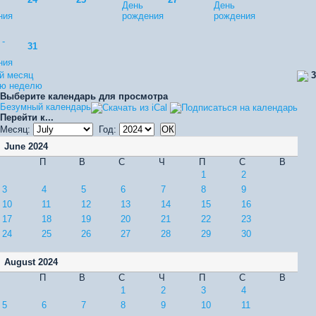
День
День
ния
рождения
рождения
 -
31
ния
й месяц
3
ую неделю
Выберите календарь для просмотра
Безумный календарь
Перейти к...
Месяц:
Год:
June 2024
П
В
С
Ч
П
С
В
1
2
3
4
5
6
7
8
9
10
11
12
13
14
15
16
17
18
19
20
21
22
23
24
25
26
27
28
29
30
August 2024
П
В
С
Ч
П
С
В
1
2
3
4
5
6
7
8
9
10
11