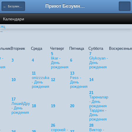
Приют Безумных
← Безумный календарь
Календари
сяц
 →
льник
Вторник
Среда
Четверг
Пятница
Суббота
Воскресенье
5
7
r -
likar -
Glykoyan -
3
4
6
День
День
ния
рождения
рождения
11
13
onizzzuka
Fess -
10
12
14
- День
День
рождения
рождения
21
Тареналар
17
- День
ЛешийДру
18
19
20
рождения
- День
Тардрен -
рождения
День
рождения
26
28
-
сороней -
Виктор -
24
25
27